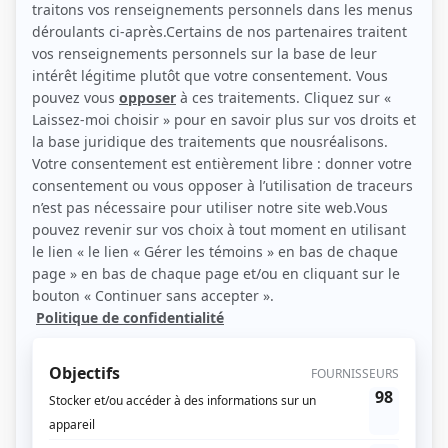
(Source: Photo: L'agence Robitaille)
Liens
Fiche de Judith Ouimet sur Showbizz.net
Personnages
Ruptures
(
Mme Danais
2016
)