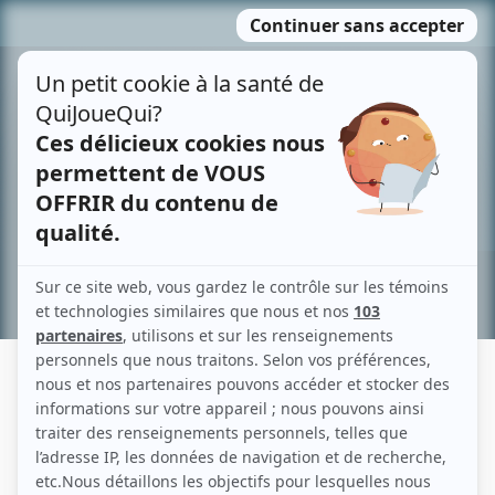
Passer
MENU
au
contenu
Recherche avancée »
JUDITH OUIMET