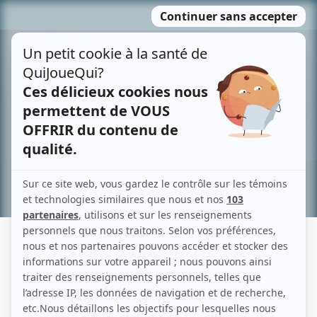
Passer
MENU
au
contenu
Recherche avancée »
JUDITH CITRNOVICZ
Liens
Fiche de Judith Citrnovicz sur Showbizz.net