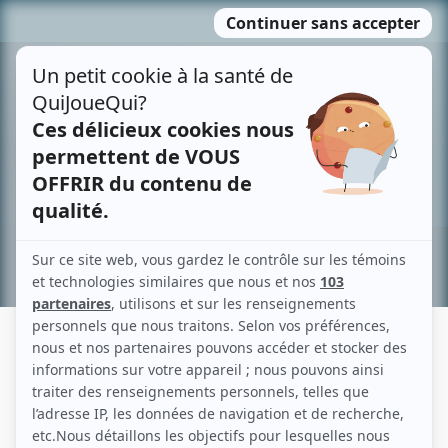
Passer
MENU
au
contenu
Recherche avancée »
J.P. BEAUPRÉ
Liens
Fiche de J.P. Beaupré sur Showbizz.net