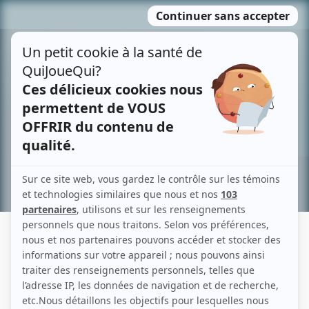
Passer
MENU
au
contenu
Recherche avancée »
JOSIANNE GEOFFOY
Liens
Fiche de Josianne Geoffoy sur Showbizz.net