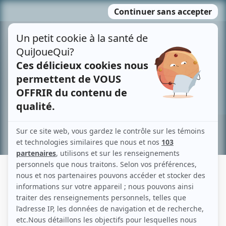
Passer
MENU
au
contenu
Recherche avancée »
JOSEPH GALLACCIO
Liens
Fiche de Joseph Gallaccio sur Showbizz.net