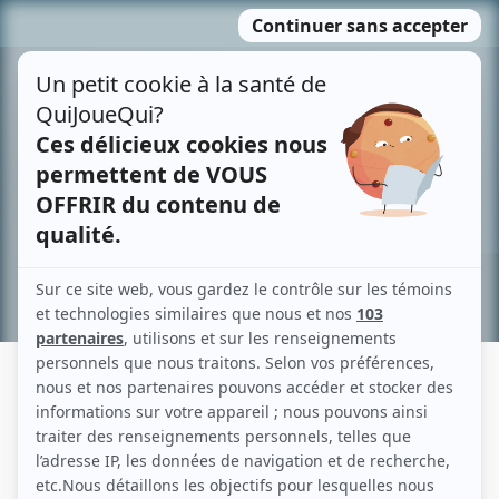
Passer
MENU
au
contenu
Recherche avancée »
JOSÉE LAMONTAGNE
Liens
Fiche de Josée Lamontagne sur Showbizz.net