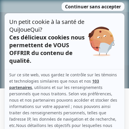
Passer
MENU
au
contenu
Recherche avancée »
JORY ELDRED
Liens
Fiche de Jory Eldred sur Showbizz.net