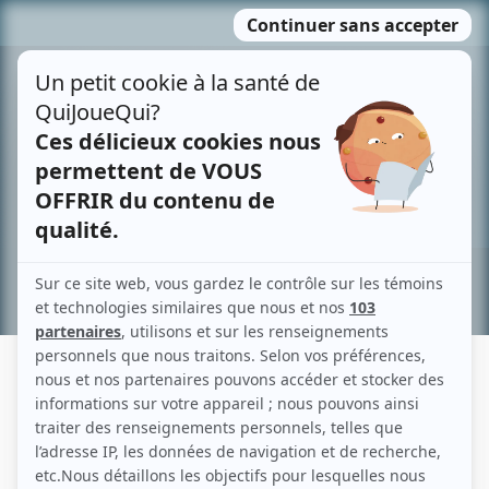
Passer
MENU
au
contenu
Recherche avancée »
JONATHAN DIAD DANIEL
Liens
Fiche de Jonathan Diad Daniel sur Showbizz.net