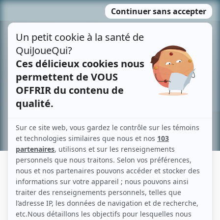
Passer
MENU
au
contenu
Recherche avancée »
JOHN-SÉBASTIEN CÔTÉ
Liens
Fiche de John-Sébastien Côté sur Showbizz.net