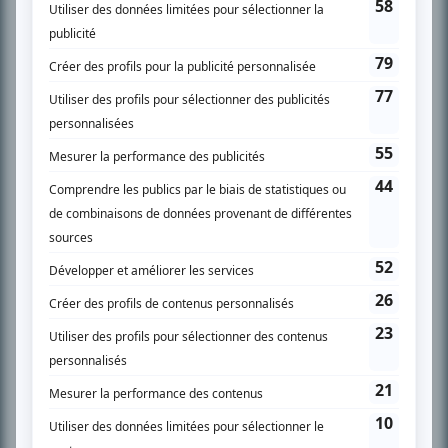
l’actualité télévisuelle au 98,5.
En savoir plus »
SUR LE RÉSEAU BIZZ MÉDIA
PLAN DU SITE
Accueil
Liste des oeuvres
Liste des comédiens
Recherche avancée
À propos
Nous contacter
Termes et conditions