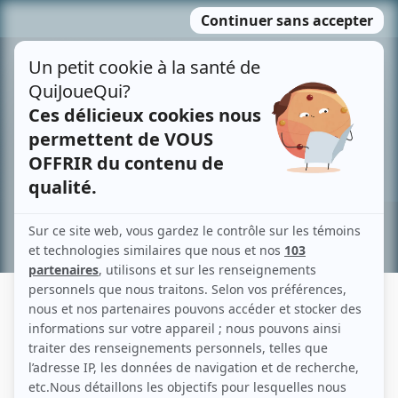
Passer
MENU
au
contenu
Recherche avancée »
JOHN MCGREEVY
Liens
Fiche de John McGreevy sur Showbizz.net