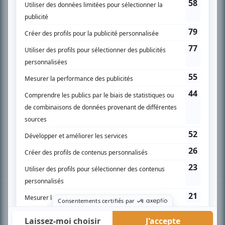
PLAN DU SITE
Accueil
Liste des oeuvres
Liste des comédiens
Recherche avancée
À propos
Nous contacter
Termes et conditions
Politique de confidentialité
Gestion du consentement