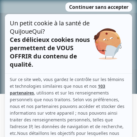
Passer
MENU
au
contenu
Recherche avancée »
JOËLLE THOUIN
Liens
Fiche de Joëlle Thouin sur Showbizz.net