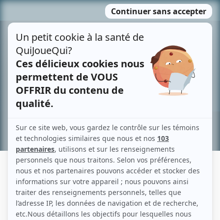
Passer
MENU
au
contenu
Recherche avancée »
JOCELYNE MORIN
Liens
Fiche de Jocelyne Morin sur Showbizz.net