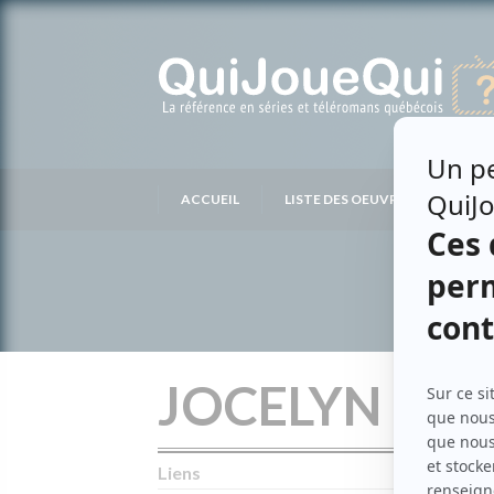
Passer
au
contenu
ACCUEIL
LISTE DES OEUVRES
LIS
JOCELYN BR
Liens