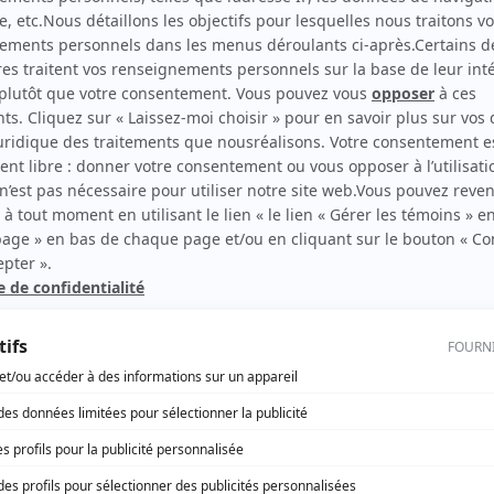
Je voudrais qu'on m'efface
(
Monsieur Wilson
)
rd Therrien carbure à son petit écran. Celui qu’on surnomme parfois «l’encyclopédie 
1996 à 2001. Sa spécialité: la télé québécoise. On peut l’entendre régulièrement