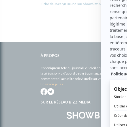
Fiche de Jocelyn Bruno sur Showbizz.net
Informations
complémentaires
À PROPOS
Chroniqueur télé du journal Le Soleil depuis 2001, Richa
la télévision» a d’abord oeuvré au magazine TV Hebdo de 
commenter l’actualité télévisuelle au 98,5.
En savoir plus »
SUR LE RÉSEAU BIZZ MÉDIA