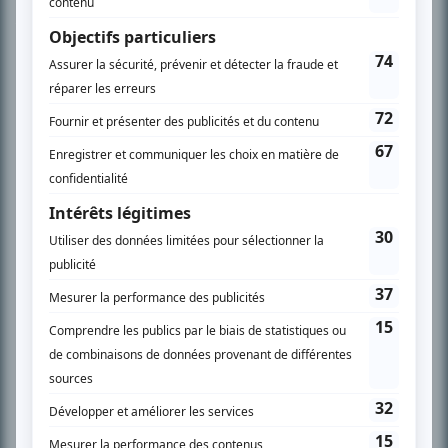
son petit écran. Celui qu’on surnomme parfois «l’encyclopédie de la
télévision» a d’abord oeuvré au magazine TV Hebdo de 1996 à 2001. Sa
spécialité: la télé québécoise. On peut l’entendre régulièrement commenter
l’actualité télévisuelle au 98,5.
En savoir plus »
SUR LE RÉSEAU BIZZ MÉDIA
PLAN DU SITE
Accueil
Liste des oeuvres
Liste des comédiens
Recherche avancée
À propos