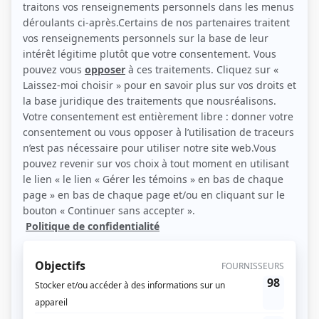
(Source: Photo personnelle)
Liens
Fiche de Joanne Côté sur Showbizz.net
Personnages
Diva
(
Lucille Bolduc
)