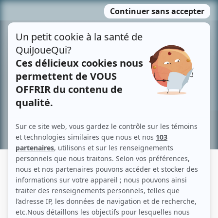
Passer
MENU
au
contenu
Recherche avancée »
JOANNE CÔTÉ