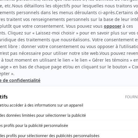
Les liaisons dangereuses
(
Violoniste de la fondation
)
rd Therrien carbure à son petit écran. Celui qu’on surnomme parfois «l’encyclopédie 
1996 à 2001. Sa spécialité: la télé québécoise. On peut l’entendre régulièrement