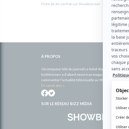
Fiche de Jin-Lin Pak sur Showbizz.net
Informations
complémentaires
À PROPOS
Chroniqueur télé du journal Le Soleil depuis 2001, Richa
la télévision» a d’abord oeuvré au magazine TV Hebdo de 
commenter l’actualité télévisuelle au 98,5.
En savoir plus »
SUR LE RÉSEAU BIZZ MÉDIA