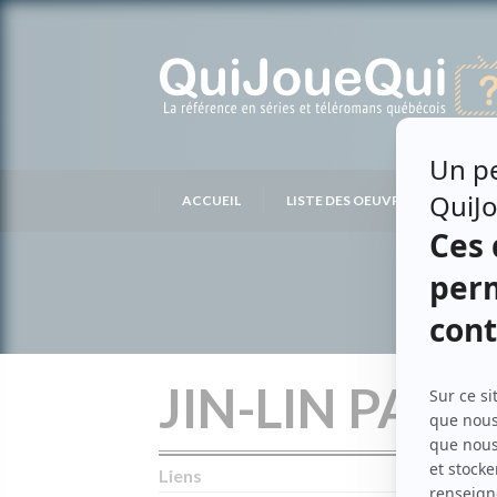
Passer
au
contenu
ACCUEIL
LISTE DES OEUVRES
LIS
JIN-LIN PAK
Liens