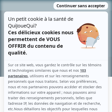
Passer
MENU
au
contenu
Recherche avancée »
JIMMY KAUFMAN
Liens
Fiche de Jimmy Kaufman sur Showbizz.net