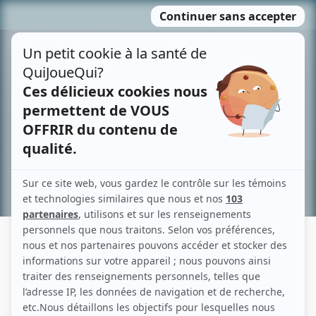
Passer
MENU
au
contenu
Recherche avancée »
JESSICA BEAUPLAT
Liens
Fiche de Jessica Beauplat sur Showbizz.net