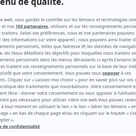
Doute raisonnable
(
Disciple de Phil Cyr
2026
)
Mon fils
(
Joueur handball
)
Lâcher prise
(
Serveur traiteur
)
L'héritière de Grande Ourse
(
Fils de Catherine
)
Autres contributions
T-REX
Producteur
rd Therrien carbure à son petit écran. Celui qu’on surnomme parfois «l’encyclopédie 