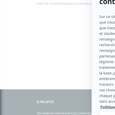
Fiche de Jérémie Boucher sur Showbizz.net
Informations
complémentaires
À PROPOS
Chroniqueur télé du journal Le Soleil depuis 2001, Richa