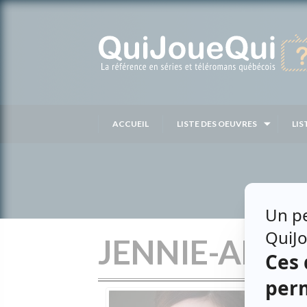
Passer
au
contenu
ACCUEIL
LISTE DES OEUVRES
LIS
JENNIE-ANN