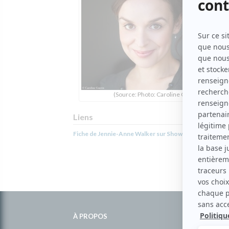
(Source: Photo: Caroline Guérin)
Liens
Fiche de Jennie-Anne Walker sur Showbizz.net
Informations
complémentaires
À PROPOS