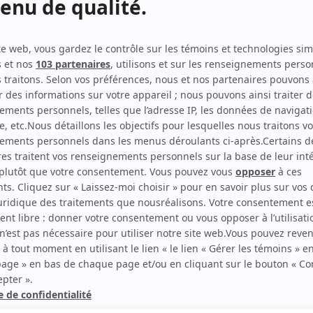
Les Bobos
(
Nancy
)
Les Boys
(
Alice
)
Legendre idéal
(
La recherchiste
)
Tout sur moi
(
Jennifer
)
Les Invincibles
(
Préposée
)
Le négociateur
(
Miss Parfaite
)
L'Auberge du chien noir
(
Tania
)
Une grenade avec ça?
(
Bianca
)
Watatatow
(
Sonia
)