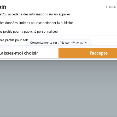
rd Therrien carbure à son petit écran. Celui qu’on surnomme parfois «l’encyclopédie 
1996 à 2001. Sa spécialité: la télé québécoise. On peut l’entendre régulièrement