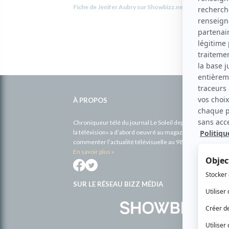
Fiche de Jenifer Aubry sur Showbizz.net
Informations
complémentaires
À PROPOS
Chroniqueur télé du journal Le Soleil depuis 2001, Richa
la télévision» a d’abord oeuvré au magazine TV Hebdo de 
commenter l’actualité télévisuelle au 98,5.
En savoir plus »
SUR LE RÉSEAU BIZZ MÉDIA