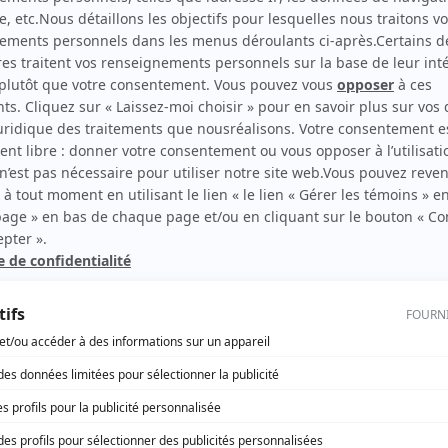
Chambres en ville
(
Charlotte Éthier
1993
-
1995
)
rd Therrien carbure à son petit écran. Celui qu’on surnomme parfois «l’encyclopédie 
1996 à 2001. Sa spécialité: la télé québécoise. On peut l’entendre régulièrement