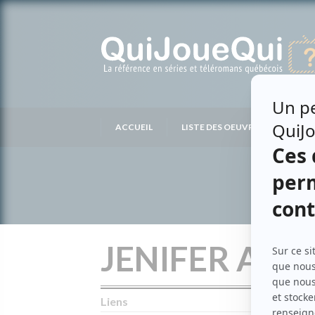
Passer
au
contenu
ACCUEIL
LISTE DES OEUVRES
LIS
JENIFER AUB
Liens