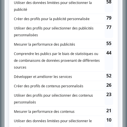
Chroniqueur télé du journal Le Soleil depuis 2001, Richard Therrien carbure à
son petit écran. Celui qu’on surnomme parfois «l’encyclopédie de la
télévision» a d’abord oeuvré au magazine TV Hebdo de 1996 à 2001. Sa
spécialité: la télé québécoise. On peut l’entendre régulièrement commenter
l’actualité télévisuelle au 98,5.
En savoir plus »
SUR LE RÉSEAU BIZZ MÉDIA
PLAN DU SITE
Accueil
Liste des oeuvres
Liste des comédiens
Recherche avancée