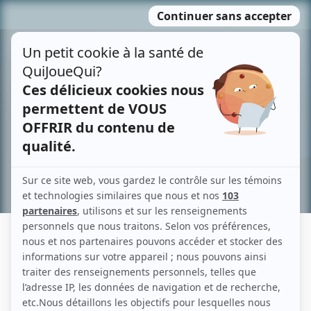
Passer
MENU
au
contenu
Recherche avancée »
JEAN-VINCENT FOURNIER
Liens
Fiche de Jean-Vincent Fournier sur Showbizz.net