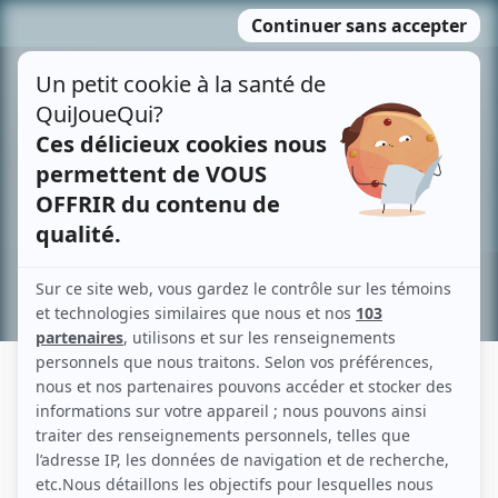
Passer
MENU
au
contenu
Recherche avancée »
JEAN-SÉBASTIEN OUELLET
Liens
Fiche de Jean-Sébastien Ouellet sur Showbizz.net