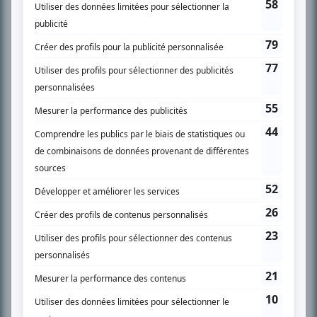
spécialité: la télé québécoise. On peut l’entendre régulièrement commenter
l’actualité télévisuelle au 98,5.
En savoir plus »
SUR LE RÉSEAU BIZZ MÉDIA
PLAN DU SITE
Accueil
Liste des oeuvres
Liste des comédiens
Recherche avancée
À propos
Nous contacter