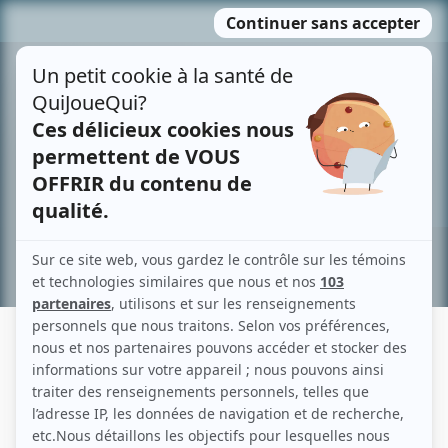
Passer
MENU
au
contenu
Recherche avancée »
JEAN-PIERRE ST-MICHEL
Liens
Fiche de Jean-Pierre St-Michel sur Showbizz.net