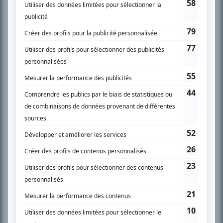
télévision» a d’abord oeuvré au magazine TV Hebdo de 1996 à 2001. Sa
spécialité: la télé québécoise. On peut l’entendre régulièrement commenter
l’actualité télévisuelle au 98,5.
En savoir plus »
SUR LE RÉSEAU BIZZ MÉDIA
PLAN DU SITE
Accueil
Liste des oeuvres
Liste des comédiens
Recherche avancée
À propos