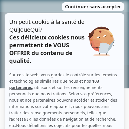
Passer
MENU
au
contenu
Recherche avancée »
JEAN-PIERRE BONIN
Liens
Fiche de Jean-Pierre Bonin sur Showbizz.net