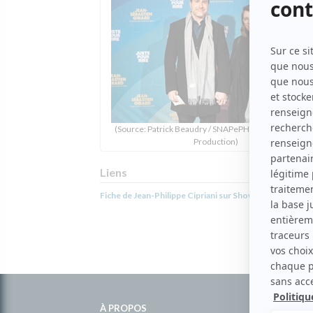
(Source: Patrick Beaudry / SNAPePHOTOS / Courtoisi
Production)
Liens
Fiche de Jean-Philippe Cipriani sur Showbizz.net
Informations
complémentaires
À PROPOS