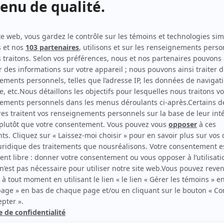
District 31
(
Animateur RNC
2016
)
e