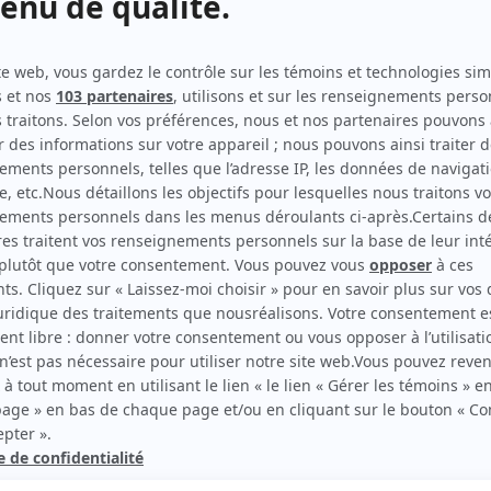
rd Therrien carbure à son petit écran. Celui qu’on surnomme parfois «l’encyclopédie 