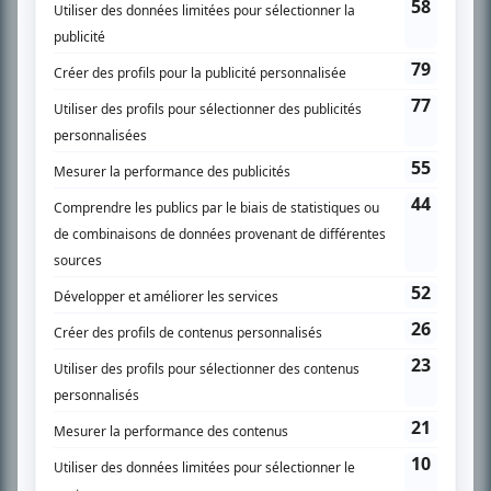
son petit écran. Celui qu’on surnomme parfois «l’encyclopédie de la
télévision» a d’abord oeuvré au magazine TV Hebdo de 1996 à 2001. Sa
spécialité: la télé québécoise. On peut l’entendre régulièrement commenter
l’actualité télévisuelle au 98,5.
En savoir plus »
SUR LE RÉSEAU BIZZ MÉDIA
PLAN DU SITE
Accueil
Liste des oeuvres
Liste des comédiens
Recherche avancée
À propos