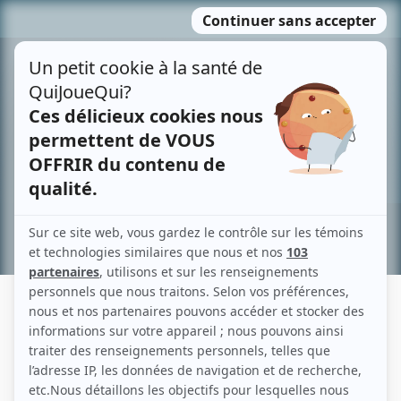
Passer
MENU
au
contenu
Recherche avancée »
JEAN-MICHEL DUPUIS
Liens
Fiche de Jean-Michel Dupuis sur Showbizz.net