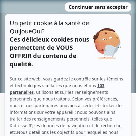
Passer
MENU
au
contenu
Recherche avancée »
JEAN M. PICARD
Liens
Fiche de Jean M. Picard sur Showbizz.net