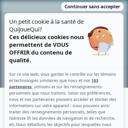
Passer
MENU
au
contenu
Recherche avancée »
JEAN LANIER
Liens
Fiche de Jean Lanier sur Showbizz.net