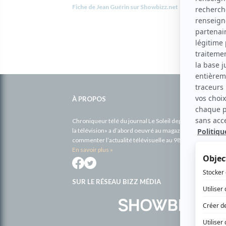
Fiche de Jean Guérin sur Showbizz.net
Informations
complémentaires
À PROPOS
Chroniqueur télé du journal Le Soleil depuis 2001, Richa
la télévision» a d’abord oeuvré au magazine TV Hebdo de 
commenter l’actualité télévisuelle au 98,5.
En savoir plus »
SUR LE RÉSEAU BIZZ MÉDIA