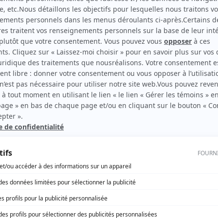
Le dernier chapitre : La vengeance
(
Membre des Sixers
)
rd Therrien carbure à son petit écran. Celui qu’on surnomme parfois «l’encyclopédie 
1996 à 2001. Sa spécialité: la télé québécoise. On peut l’entendre régulièrement