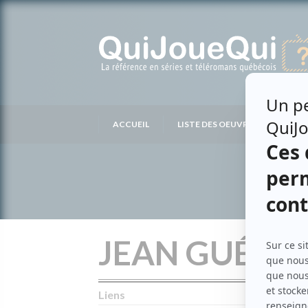
Passer
au
contenu
ACCUEIL
LISTE DES OEUVRES
LIS
JEAN GUÉRI
Liens