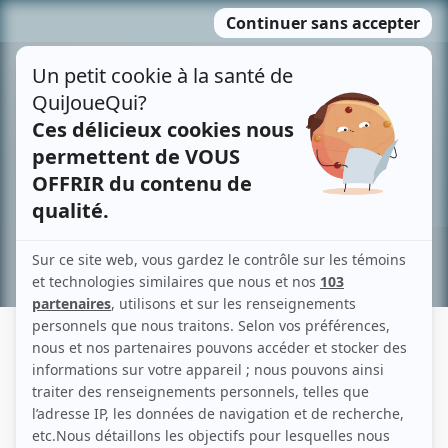
Passer
MENU
au
contenu
Recherche avancée »
JEAN CLAVEAU
Liens
Fiche de Jean Claveau sur Showbizz.net