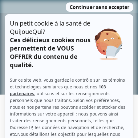
Passer
MENU
au
contenu
Recherche avancée »
JEAN-CLAUDE PILON
Liens
Fiche de Jean-Claude Pilon sur Showbizz.net