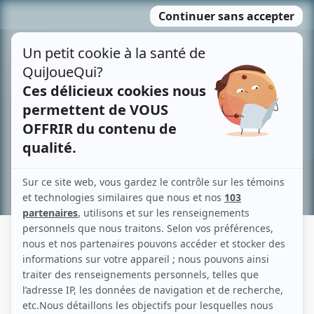
Passer
MENU
au
contenu
Recherche avancée »
JEAN-CLAUDE LABELLE
Liens
Fiche de Jean-Claude Labelle sur Showbizz.net