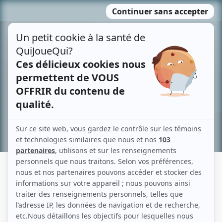
Passer
MENU
au
contenu
Recherche avancée »
JEAN CARETTE
Liens
Fiche de Jean Carette sur Showbizz.net