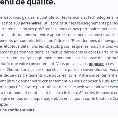
Une autre histoire
Réalisateur
Toute la vérité
Réalisateur
Bienvenue aux dames
Réalisateur
Pure laine
Réalisateur
Durocher le milliardaire
Réalisateur
Si la tendance se maintient
Réalisateur
Rivière-des-Jérémie
Réalisateur
Caserne 24
Réalisateur
Pin-Pon
Réalisateur
rd Therrien carbure à son petit écran. Celui qu’on surnomme parfois «l’encyclopédie 