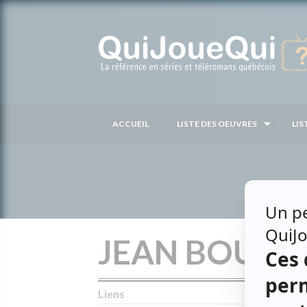
Passer
au
contenu
ACCUEIL
LISTE DES OEUVRES
LIS
JEAN BOURB
Liens