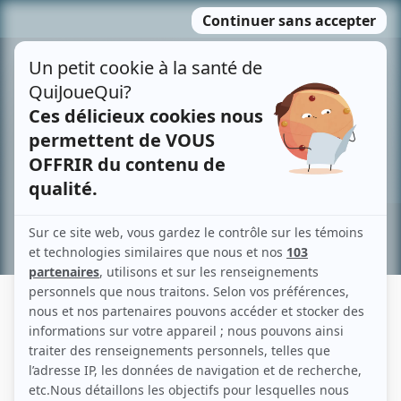
Passer
MENU
au
contenu
Recherche avancée »
JEAN BERNARD
Liens
Fiche de Jean Bernard sur Showbizz.net