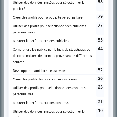
l’actualité télévisuelle au 98,5.
En savoir plus »
SUR LE RÉSEAU BIZZ MÉDIA
PLAN DU SITE
Accueil
Liste des oeuvres
Liste des comédiens
Recherche avancée
À propos
Nous contacter
Termes et conditions