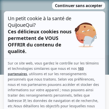
Passer
MENU
au
contenu
Recherche avancée »
JASON BRENNAN
Liens
Fiche de Jason Brennan sur Showbizz.net