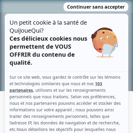
Passer
MENU
au
contenu
Recherche avancée »
JAMES MORRIS
Liens
Fiche de James Morris sur Showbizz.net