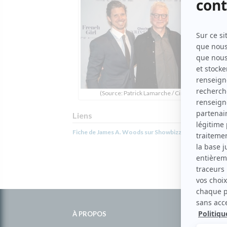
(Source: Patrick Lamarche / Cinoche.com)
Liens
Fiche de James A. Woods sur Showbizz.net
Informations
complémentaires
À PROPOS