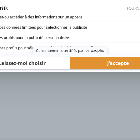
rd Therrien carbure à son petit écran. Celui qu’on surnomme parfois «l’encyclopédie 
1996 à 2001. Sa spécialité: la télé québécoise. On peut l’entendre régulièrement