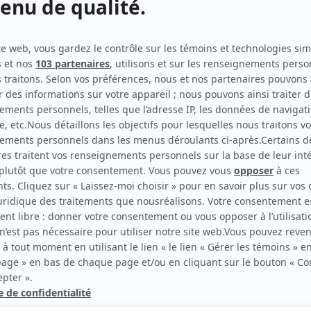
Lance et compte : Le grand duel
(
Guillaume Pratte
)
Les leçons de Josh (Naked Josh)
(
Steve
)