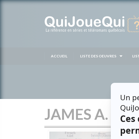
Passer
au
contenu
ACCUEIL
LISTE DES OEUVRES
LIS
JAMES A. W