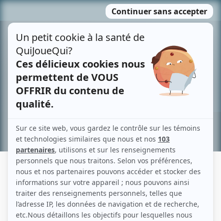
Passer
MENU
au
contenu
Recherche avancée »
JADE GRENIER-ROY
Liens
Fiche de Jade Grenier-Roy sur Showbizz.net