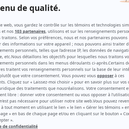
Les Millimus
(
Ingéniusse
)
STAT
(
Enquêteure Chen
2023
-
)
Bête noire
(
Barbara Lhamo
2024
)
L'homme qui aimait trop
(
Adjointe médicale
)
Je voudrais qu'on m'efface
(
Madame Justine
)
Entre deux draps
(
Sophie
2022
)
Les mecs
(
Irma
2023
)
L'effet secondaire
(
Mme Tran
2020
-
)