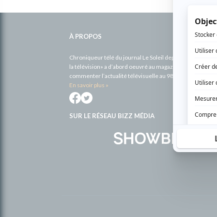
Informations
complémentaires
À PROPOS
Chroniqueur télé du journal Le Soleil depuis 2001, Richa
la télévision» a d’abord oeuvré au magazine TV Hebdo de 
commenter l’actualité télévisuelle au 98,5.
En savoir plus »
SUR LE RÉSEAU BIZZ MÉDIA