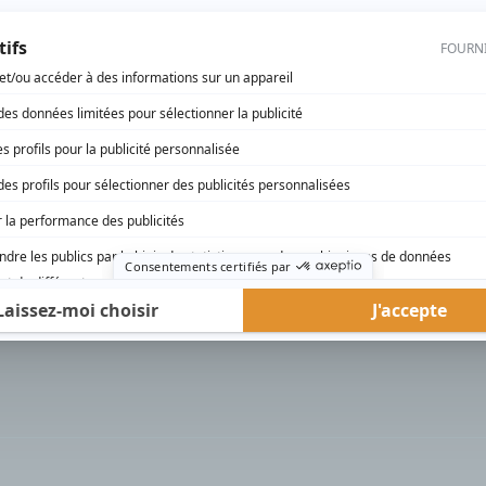
rd Therrien carbure à son petit écran. Celui qu’on surnomme parfois «l’encyclopédie 
1996 à 2001. Sa spécialité: la télé québécoise. On peut l’entendre régulièrement