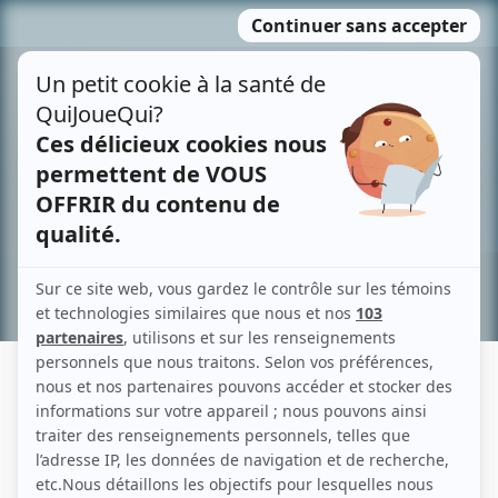
Passer
MENU
au
contenu
Recherche avancée »
JACQUES THIBAULT
Liens
Fiche de Jacques Thibault sur Showbizz.net