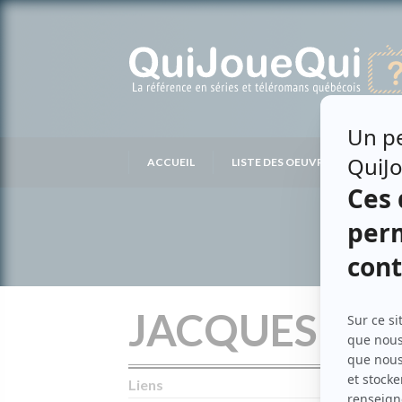
Passer
au
contenu
ACCUEIL
LISTE DES OEUVRES
LIS
JACQUES HE
Liens