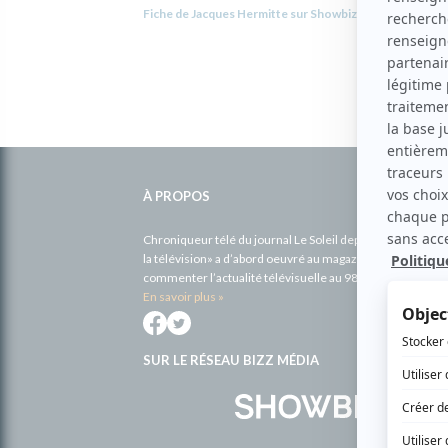
Fiche de Jacques Hermitte sur Showbizz.net
Informations
complémentaires
À PROPOS
Chroniqueur télé du journal Le Soleil depuis 2001, Richa
la télévision» a d’abord oeuvré au magazine TV Hebdo de 
commenter l’actualité télévisuelle au 98,5.
En savoir plus »
SUR LE RÉSEAU BIZZ MÉDIA