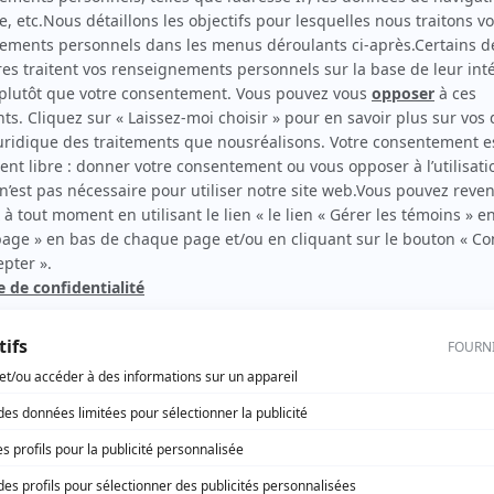
La Révolution française : Les années lumière
(
Paysan
)
rd Therrien carbure à son petit écran. Celui qu’on surnomme parfois «l’encyclopédie 
1996 à 2001. Sa spécialité: la télé québécoise. On peut l’entendre régulièrement