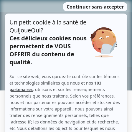
Passer
MENU
au
contenu
Recherche avancée »
JACQUES FRANTZ
Liens
Fiche de Jacques Frantz sur Showbizz.net