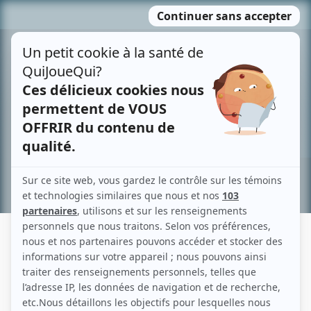
Passer
MENU
au
contenu
Recherche avancée »
JACQUES BOUANICH
Liens
Fiche de Jacques Bouanich sur Showbizz.net