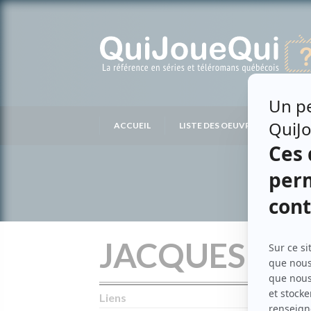
Passer
au
contenu
ACCUEIL
LISTE DES OEUVRES
LIS
JACQUES BO
Liens