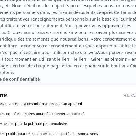
D'Iberville
(
Rôle inconnu
)
rd Therrien carbure à son petit écran. Celui qu’on surnomme parfois «l’encyclopédie 
1996 à 2001. Sa spécialité: la télé québécoise. On peut l’entendre régulièrement