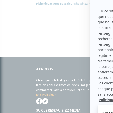
Fiche de Jacques Bassal sur Showbizz.net
Informations
complémentaires
À PROPOS
Chroniqueur télé du journal Le Soleil depuis 2001, Richa
la télévision» a d’abord oeuvré au magazine TV Hebdo de 
commenter l’actualité télévisuelle au 98,5.
En savoir plus »
SUR LE RÉSEAU BIZZ MÉDIA