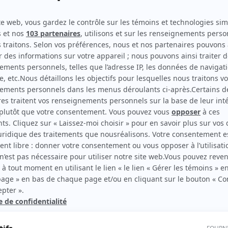
Les pêcheurs
(
Oncle
2017
)
30 vies
(
Concierge
)
11 Somerset
(
Meurtrier
)
Les liaisons dangereuses
(
Croupier
)
rd Therrien carbure à son petit écran. Celui qu’on surnomme parfois «l’encyclopédie 
1996 à 2001. Sa spécialité: la télé québécoise. On peut l’entendre régulièrement