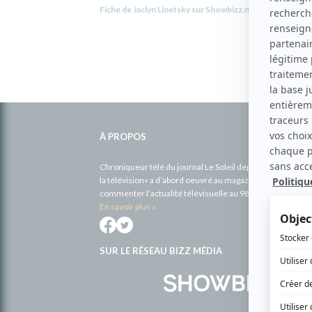
Fiche de Jaclyn Linetsky sur Showbizz.net
Informations
complémentaires
À PROPOS
Chroniqueur télé du journal Le Soleil depuis 2001, Richa
la télévision» a d’abord oeuvré au magazine TV Hebdo de 
commenter l’actualité télévisuelle au 98,5.
En savoir plus »
SUR LE RÉSEAU BIZZ MÉDIA