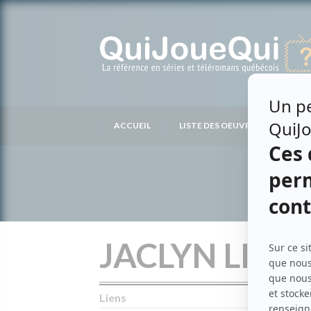
Passer
au
contenu
ACCUEIL
LISTE DES OEUVRES
LIS
JACLYN LINE
Liens