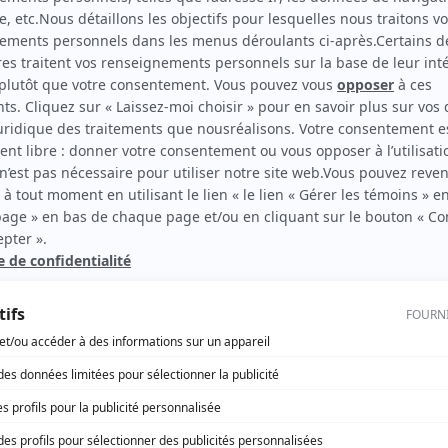
Match! (15/love)
(
Megan O'Connor
)
rd Therrien carbure à son petit écran. Celui qu’on surnomme parfois «l’encyclopédie 
1996 à 2001. Sa spécialité: la télé québécoise. On peut l’entendre régulièrement