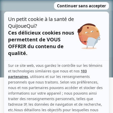
Passer
MENU
au
contenu
Recherche avancée »
ITZIA DELGADILLO-AUBUT
Liens
Fiche de Itzia Delgadillo-Aubut sur Showbizz.net